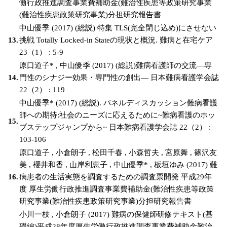
働行政推進調査事業費補助金(難治性疾患等政策研究事業
(難治性疾患政策研究事業)分担研究報告書
中山優季 (2017) (総説) 特集 TLS(完全閉じ込め)にさせない
13.
挑戦 Totally Locked-in Stateの現状と概況. 難病と在宅ケア
23（1） : 5-9
原口道子* , 中山優季 (2017) (総説)難病看護師の交流―専
14.
門性のシナジー効果・専門性の創出― 日本難病看護学会誌
22（2） : 119
中山優季* (2017) (総説). パネルディスカッション難病看護
師への期待:社会のニーズに応えるために~難病看護のホッ
15.
プステップジャンプから~ 日本難病看護学会誌 22（2） :
103-106
原口道子 , 小倉朗子 , 松田千春 , 小森哲夫 , 宮原舞 , 篠沢友
美 , 櫻井和香 , 山岸利恵子 , 中山優季* , 板垣ゆみ (2017) 難
16.
病患者の生活実態を調査するための調査票開発 平成29年
度 厚生労働行政推進調査事業費補助金(難治性疾患等政策
研究事業(難治性疾患政策研究事業)分担研究報告書
小川一枝 , 小倉朗子 (2017) 難病の保健師研修テキスト(基
礎編)平成28年度厚生労働行政推進調査事業費補助金難治