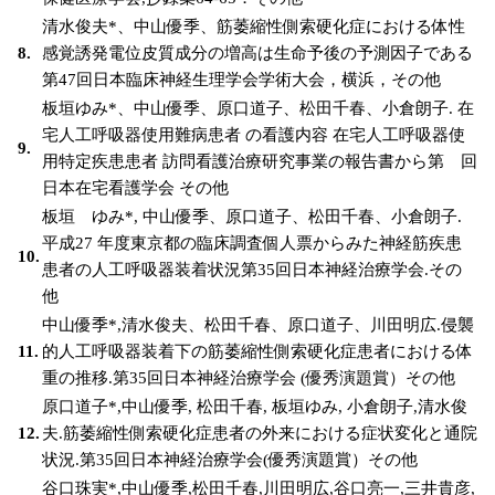
清水俊夫*、中山優季、筋萎縮性側索硬化症における体性
8.
感覚誘発電位皮質成分の増高は生命予後の予測因子である
第47回日本臨床神経生理学会学術大会，横浜，その他
板垣ゆみ*、中山優季、原口道子、松田千春、小倉朗子. 在
宅人工呼吸器使用難病患者 の看護内容 在宅人工呼吸器使
9.
用特定疾患患者 訪問看護治療研究事業の報告書から第 回
日本在宅看護学会 その他
板垣 ゆみ*, 中山優季、原口道子、松田千春、小倉朗子.
平成27 年度東京都の臨床調査個人票からみた神経筋疾患
10.
患者の人工呼吸器装着状況第35回日本神経治療学会.その
他
中山優季*,清水俊夫、松田千春、原口道子、川田明広.侵襲
11.
的人工呼吸器装着下の筋萎縮性側索硬化症患者における体
重の推移.第35回日本神経治療学会 (優秀演題賞）その他
原口道子*,中山優季, 松田千春, 板垣ゆみ, 小倉朗子,清水俊
12.
夫.筋萎縮性側索硬化症患者の外来における症状変化と通院
状況.第35回日本神経治療学会(優秀演題賞）その他
谷口珠実*,中山優季,松田千春,川田明広,谷口亮一,三井貴彦,