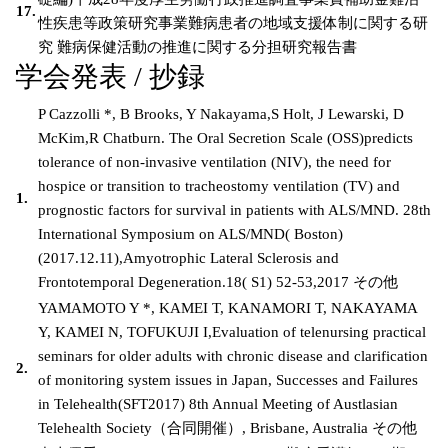
17.
性疾患等政策研究事業難病患者の地域支援体制に関する研
究 難病保健活動の推進に関する分担研究報告書
学会発表 / 抄録
P Cazzolli *, B Brooks, Y Nakayama,S Holt, J Lewarski, D
McKim,R Chatburn. The Oral Secretion Scale (OSS)predicts
tolerance of non-invasive ventilation (NIV), the need for
hospice or transition to tracheostomy ventilation (TV) and
1.
prognostic factors for survival in patients with ALS/MND. 28th
International Symposium on ALS/MND( Boston)
(2017.12.11),Amyotrophic Lateral Sclerosis and
Frontotemporal Degeneration.18( S1) 52-53,2017 その他
YAMAMOTO Y *, KAMEI T, KANAMORI T, NAKAYAMA
Y, KAMEI N, TOFUKUJI I,Evaluation of telenursing practical
seminars for older adults with chronic disease and clarification
2.
of monitoring system issues in Japan, Successes and Failures
in Telehealth(SFT2017) 8th Annual Meeting of Austlasian
Telehealth Society（合同開催）, Brisbane, Australia その他