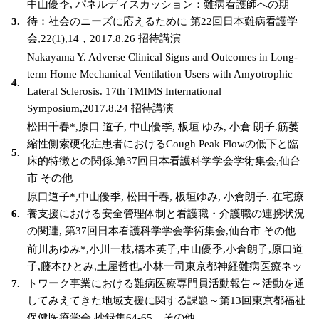
中山優季, パネルディスカッション：難病看護師への期
3.
待：社会のニーズに応えるために 第22回日本難病看護学
会,22(1),14，2017.8.26 招待講演
Nakayama Y. Adverse Clinical Signs and Outcomes in Long-
term Home Mechanical Ventilation Users with Amyotrophic
4.
Lateral Sclerosis. 17th TMIMS International
Symposium,2017.8.24 招待講演
松田千春*,原口 道子, 中山優季, 板垣 ゆみ, 小倉 朗子.筋萎
縮性側索硬化症患者におけるCough Peak Flowの低下と臨
5.
床的特徴との関係.第37回日本看護科学学会学術集会,仙台
市 その他
原口道子*,中山優季, 松田千春, 板垣ゆみ, 小倉朗子. 在宅療
6.
養支援における安全管理体制と看護職・介護職の連携状況
の関連, 第37回日本看護科学学会学術集会,仙台市 その他
前川あゆみ*,小川一枝,橋本英子,中山優季,小倉朗子,原口道
子,藤本ひとみ,土屋哲也,小林一司東京都神経難病医療ネッ
7.
トワーク事業における難病医療専門員活動報告～活動を通
してみえてきた地域支援に関する課題～第13回東京都福祉
保健医療学会,抄録集64-65．その他