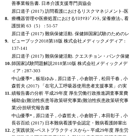
善事業報告書. 日本介護支援専門員協会
原口道子 (2017) 訪問看護におけるリスクマネジメント-医
8.
療機器管理や医療処置におけるﾘｽｸﾏﾈｼﾞﾒﾝﾄ, 栄養療法-, 看
護技術 63（5） : 51-57
原口道子 (2017) 難病保健活動. 保健師国家試験のためのレ
9.
ビューブック2018第18版 株式会社メディックメディア :
137-141
原口道子 (2017) 難病保健活動. クエスチョン・バンク保健
10.
師国家試験問題解説2018第10版 株式会社メディックメデ
ィア : 287-303
中山優季* , 板垣ゆみ , 原口道子 , 小倉朗子 , 松田千春 , 小
森哲夫 (2017) 「在宅人工呼吸器使用患者支援事業」の実
11.
績報告書の分析 平成29年度 厚生労働行政推進調査事業費
補助金(難治性疾患等政策研究事業(難治性疾患政策研究事
業)分担研究報告書
中山優季* , 原口道子 , 小森哲夫 , 小倉朗子 , 本田彰子 , 小
長谷百絵 (2017) 日本難病看護学会認定・難病看護師輩出
12.
と実践状況~ベストプラクティスから~ 平成29年度 厚生労