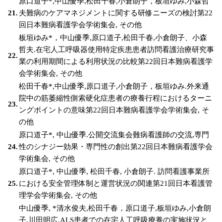
原口道子*,中山優季,松田千春,小倉朗子，板垣ゆみ,小森哲
21.
夫難病のケアマネジメントに関する研修ニーズの検討第22
回日本難病看護学会学術集会, その他
板垣ゆみ*，中山優季,原口道子,松田千春,小倉朗子、小森
哲夫.在宅人工呼吸器使用特定疾患患者訪問看護治療研究事
22.
業の利用期間による利用状況の比較第22回日本難病看護学
会学術集会, その他
松田千春*,中山優季,原口道子,小倉朗子，板垣ゆみ.外来通
院中の筋萎縮性側索硬化症患者の療養行程におけるターニ
23.
ングポイントの意味第22回日本難病看護学会学術集会, そ
の他
原口道子*, 中山優季.公開交流集会難病看護師の交流,専門
24.
性のシナジー効果・専門性の創出第22回日本難病看護学会
学術集会, その他
原口道子*, 中山優季, 松田千春, 小倉朗子. 訪問看護事業所
25.
における安全管理体制と運営状況の関連第21回日本看護管
理学会学術集会, その他
中山優季, *清水俊夫,松田千春，原口道子,板垣ゆみ,小倉朗
子,川田明広.ALS患者での在宅人工呼吸療養の実施状況と