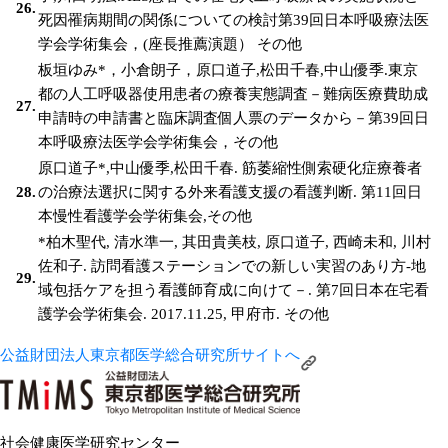
26.
死因罹病期間の関係についての検討第39回日本呼吸療法医
学会学術集会，(座長推薦演題） その他
板垣ゆみ*，小倉朗子，原口道子,松田千春,中山優季.東京
都の人工呼吸器使用患者の療養実態調査－難病医療費助成
27.
申請時の申請書と臨床調査個人票のデータから－第39回日
本呼吸療法医学会学術集会，その他
原口道子*,中山優季,松田千春. 筋萎縮性側索硬化症療養者
28.
の治療法選択に関する外来看護支援の看護判断. 第11回日
本慢性看護学会学術集会,その他
*柏木聖代, 清水準一, 其田貴美枝, 原口道子, 西崎未和, 川村
佐和子. 訪問看護ステーションでの新しい実習のあり方‐地
29.
域包括ケアを担う看護師育成に向けて－. 第7回日本在宅看
護学会学術集会. 2017.11.25, 甲府市. その他
公益財団法人東京都医学総合研究所サイトへ
社会健康医学研究センター