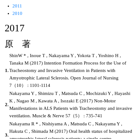
2011
2010
2017
原 著
ShinW * , Inoue T , Nakayama Y , Yokota T , Yoshino H ,
Tanaka M (2017) Intention Formation Process for the Use of
1.
Tracheostomy and Invasive Ventilation in Patients with
Amyotrophic Lateral Sclerosis. Open Journal of Nursing
7（10） : 1101-1114
Nakayama Y , Shimizu T , Matsuda C , Mochizuki Y , Hayashi
K , Nagao M , Kawata A , Isozaki E (2017) Non-Motor
2.
Manifestations in ALS Patients with Tracheostomy and invasive
ventilation. Muscle & Nerve 57（5） : 735-741
Nakayama R * , Nishiyama A , Matsuda C , Nakayama Y ,
Hakuta C , Shimada M (2017) Oral health status of hospitalized
3.
amyotrophic lateral sclerosis patients: a single-centre