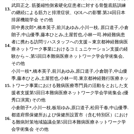
武田正之. 筋萎縮性側索硬化症患者に対する骨盤底筋訓練
13.
の継続による筋力と排泄症状、QOLへの影響.第24回日本
排尿機能学会 その他
田中勇次郎*,橋本英子,前川あゆみ,小川一枝, 原口道子,小倉
朗子,中山優季,藤本ひとみ,土屋哲也,小林一司.神経難病患
者に携わる訪問リハスタッフへの支援～東京都神経難病医
14.
療ネットワーク事業におけるコミュニケーション支援の経
験から～.第5回日本難病医療ネットワーク学会学術集会,
その他
小川一枝*,橋本英子,前川あゆみ,原口道子,小倉朗子,中山優
季,藤本ひとみ,土屋哲也,小林一司.東京都神経難行医療ネッ
15.
トワーク事業における難病医療専門員の活動をとおした支
援者支援第5回日本難病医療ネットワーク学会学術集会.(優
秀口演賞) その他
小倉朗子*,小川一枝,板垣ゆみ,原口道子,松田千春,中山優季.
都道府県保健所および保健所設置市（含む特別区）におけ
16.
る難病対策地域協議会第5回日本難病医療ネットワーク学
会学術集会 その他