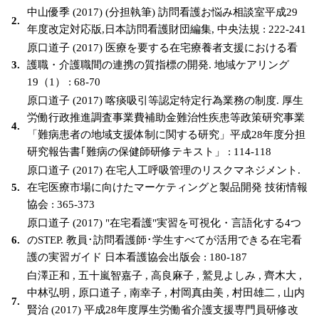
中山優季 (2017) (分担執筆) 訪問看護お悩み相談室平成29
2.
年度改定対応版,日本訪問看護財団編集, 中央法規 : 222-241
原口道子 (2017) 医療を要する在宅療養者支援における看
3.
護職・介護職間の連携の質指標の開発. 地域ケアリング
19（1） : 68-70
原口道子 (2017) 喀痰吸引等認定特定行為業務の制度. 厚生
労働行政推進調査事業費補助金難治性疾患等政策研究事業
4.
「難病患者の地域支援体制に関する研究」平成28年度分担
研究報告書｢難病の保健師研修テキスト」 : 114-118
原口道子 (2017) 在宅人工呼吸管理のリスクマネジメント.
5.
在宅医療市場に向けたマーケティングと製品開発 技術情報
協会 : 365-373
原口道子 (2017) "在宅看護"実習を可視化・言語化する4つ
6.
のSTEP. 教員･訪問看護師･学生すべてが活用できる在宅看
護の実習ガイド 日本看護協会出版会 : 180-187
白澤正和 , 五十嵐智嘉子 , 高良麻子 , 鷲見よしみ , 齊木大 ,
中林弘明 , 原口道子 , 南幸子 , 村岡真由美 , 村田雄二 , 山内
7.
賢治 (2017) 平成28年度厚生労働省介護支援専門員研修改