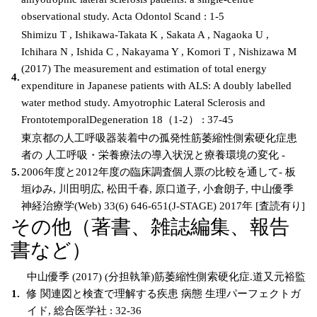
observational study. Acta Odontol Scand : 1-5
Shimizu T , Ishikawa-Takata K , Sakata A , Nagaoka U ,
Ichihara N , Ishida C , Nakayama Y , Komori T , Nishizawa M
(2017) The measurement and estimation of total energy
4.
expenditure in Japanese patients with ALS: A doubly labelled
water method study. Amyotrophic Lateral Sclerosis and
FrontotemporalDegeneration 18（1-2） : 37-45
東京都の人工呼吸器装着中の孤発性筋萎縮性側索硬化症患
者の 人工呼吸・栄養療法の導入状況と療養環境の変化 ‐
5.
2006年度と2012年度の臨床調査個人票の比較を通して‐ 板
垣ゆみ, 川田明広, 松田千春, 原口道子, 小倉朗子, 中山優季
神経治療学(Web) 33(6) 646‐651(J‐STAGE) 2017年 [査読有り]
その他（著書、雑誌編集、報告
書など）
中山優季 (2017) (分担執筆)筋萎縮性側索硬化症.道又元裕監
1.
修 関連図と検査で理解する疾患 病態 生理パーフェクトガ
イド, 総合医学社 : 32-36