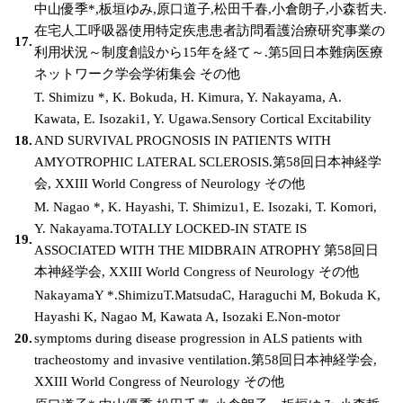
中山優季*,板垣ゆみ,原口道子,松田千春,小倉朗子,小森哲夫.
在宅人工呼吸器使用特定疾患患者訪問看護治療研究事業の
17.
利用状況～制度創設から15年を経て～.第5回日本難病医療
ネットワーク学会学術集会 その他
T. Shimizu *, K. Bokuda, H. Kimura, Y. Nakayama, A.
Kawata, E. Isozaki1, Y. Ugawa.Sensory Cortical Excitability
18.
AND SURVIVAL PROGNOSIS IN PATIENTS WITH
AMYOTROPHIC LATERAL SCLEROSIS.第58回日本神経学
会, XXIII World Congress of Neurology その他
M. Nagao *, K. Hayashi, T. Shimizu1, E. Isozaki, T. Komori,
Y. Nakayama.TOTALLY LOCKED-IN STATE IS
19.
ASSOCIATED WITH THE MIDBRAIN ATROPHY 第58回日
本神経学会, XXIII World Congress of Neurology その他
NakayamaY *.ShimizuT.MatsudaC, Haraguchi M, Bokuda K,
Hayashi K, Nagao M, Kawata A, Isozaki E.Non-motor
20.
symptoms during disease progression in ALS patients with
tracheostomy and invasive ventilation.第58回日本神経学会,
XXIII World Congress of Neurology その他