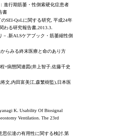
郎：進行期筋萎・性側索硬化症患者
告書
EI-QoLに関する研究, 平成24年
研究報告書,2013.3.
－.新ALSケアブック・筋萎縮性側
場からみる終末医療と命のあり方
程+病態関連図(井上智子,佐藤千史
文,内田富美江,森繁樹監),日本医
nagi K. Usability Of Biosignal
heostomy Ventilation. The 23rd
意思伝達の有用性に関する検討.第