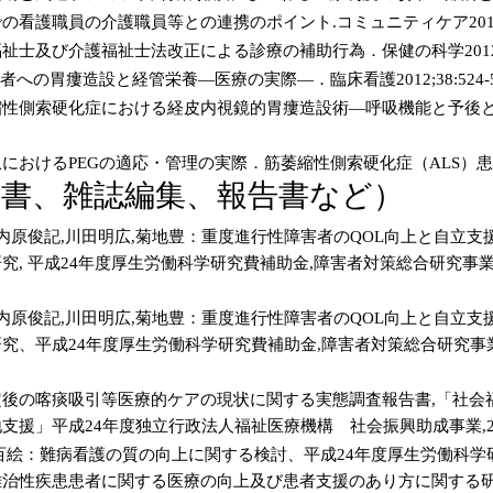
看護職員の介護職員等との連携のポイント.コミュニティケア2012;14
士及び介護福祉士法改正による診療の補助行為．保健の科学2012;54:7
者への胃瘻造設と経管栄養—医療の実際—．臨床看護2012;38:524-5
縮性側索硬化症における経皮内視鏡的胃瘻造設術—呼吸機能と予後
おけるPEGの適応・管理の実際．筋萎縮性側索硬化症（ALS）患者．消化器
著書、雑誌編集、報告書など）
,内原俊記,川田明広,菊地豊：重度進行性障害者のQOL向上と自立
究, 平成24年度厚生労働科学研究費補助金,障害者対策総合研究
,内原俊記,川田明広,菊地豊：重度進行性障害者のQOL向上と自立
究、平成24年度厚生労働科学研究費補助金,障害者対策総合研究
定後の喀痰吸引等医療的ケアの現状に関する実態調査報告書,「社会
支援」平成24年度独立行政法人福祉医療機構 社会振興助成事業,201
百絵：難病看護の質の向上に関する検討、平成24年度厚生労働科学
難治性疾患患者に関する医療の向上及び患者支援のあり方に関する