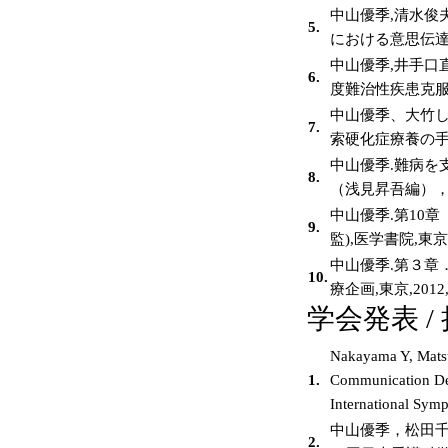
中山優季,清水俊
5.
における意思伝達
中山優季,井手口直
6.
度難治性疾患克服
中山優季、大竹し
7.
索硬化症療養の手引き
中山優季.難病を
8.
（浅見昇吾編），上
中山優季.第10
9.
監),医学書院,東京,20
中山優季.第３章
10.
療企画,東京,2012,
学会発表 /
Nakayama Y, Matsu
1.
Communication Devi
International Sy
中山優季，松田千
2.