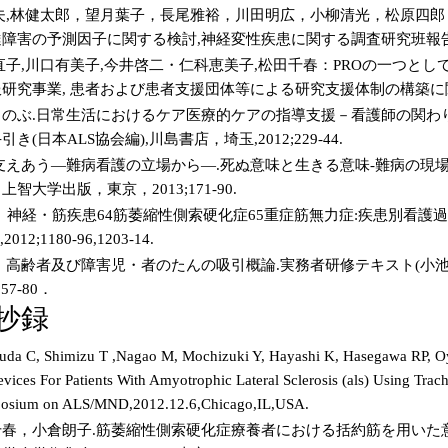
夫,林健太郎，望月葉子，長尾雅裕，川田明広，小柳清光，松原四
障害の予測因子に関する検討,神経変性疾患に関する調査研究班報
子,川口有美子,今井啓二・仁科恵美子,松田千春：PROの一つとしてのS
研究事業, 患者および患者支援団体等による研究支援体制の構築に関わる
のぶ.日常生活におけるケア医療的ケアの指導支援－看護師の関わり
(日本ALS協会編),川島書店，埼玉,2012;229-44.
支えあう―難病看護の立場から―.死ぬ意味と生きる意味-難病の現
智大学出版，東京，2013;171-90.
章 神経・筋疾患64筋萎縮性側索硬化症65重症筋無力症:疾患別看護過
12;1180-96,1203-14.
．高齢者及び障害児・者のたんの吸引概論.実務者研修テキスト(小池将
57-80．
 抄録
da C, Shimizu T ,Nagao M, Mochizuki Y, Hayashi K, Hasegawa RP, Oya
ces For Patients With Amyotrophic Lateral Sclerosis (als) Using Trac
mposium on ALS/MND,2012.12.6,Chicago,IL,USA.
春，小倉朗子.筋萎縮性側索硬化症療養者における括約筋を用いた