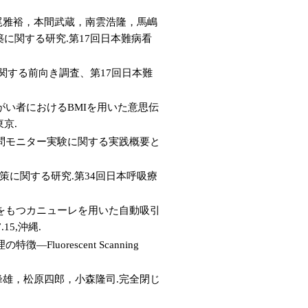
尾雅裕，本間武蔵，南雲浩隆，馬嶋
に関する研究.第17回日本難病看
関する前向き調査、第17回日本難
い者におけるBMIを用いた意思伝
東京.
問モニター実験に関する実践概要と
策に関する研究.第34回日本呼吸療
をもつカニューレを用いた自動吸引
5,沖縄.
uorescent Scanning
雄，松原四郎，小森隆司.完全閉じ