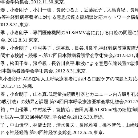
学術集会, 2012.11.30,東京.
千春，小倉朗子，小川一枝，長沢つるよ，近藤紀子，大島真紀，長
LS等神経難病療養者に対する意思伝達支援相談対応ネットワーク構築
2.8.31,東京.
季，小倉朗子．専門医療機関のALS/HMV者における口腔の問題に
2012.8.31,東京.
春，小倉朗子，中村美子，深谷親，長谷川良平.神経難病等重度障が
する検討－続報－.第17回日本難病看護学会学術集会,2012.8.31,
優季，松田千春，深谷親，長谷川良平.脳波による意思伝達装置の訪
本難病看護学会学術集会, 2012.8.31,東京.
季,小倉朗子.ALS在宅人工呼吸療養者における口腔ケアの問題と対応
12.7.15,沖縄.
千春，小倉朗子，山本真.低定量持続吸引器とカニューレ内方吸引孔
吸引法）の効果と課題.第34回日本呼吸療法医学会学術総会,2012.7.1
中山優季，中村綾子，筧慎治，吉田真理.ALSOunf核の細胞病理の特徴―Fl
用いた試み―.第33回神経病理学会総会,2012.6.30,新潟.
葉子，中山優季，林健太郎，清水俊夫，長尾雅裕，橋本智代，山崎峰
神経経路.第53回神経学会総会,2012.5.25,東京.