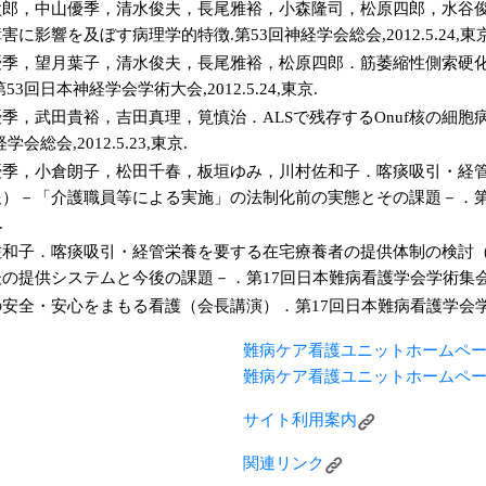
郎，中山優季，清水俊夫，長尾雅裕，小森隆司，松原四郎，水谷俊雄
に影響を及ぼす病理学的特徴.第53回神経学会総会,2012.5.24,東
季，望月葉子，清水俊夫，長尾雅裕，松原四郎．筋萎縮性側索硬化
3回日本神経学会学術大会,2012.5.24,東京.
季，武田貴裕，吉田真理，筧慎治．ALSで残存するOnuf核の細
会総会,2012.5.23,東京.
優季，小倉朗子，松田千春，板垣ゆみ，川村佐和子．喀痰吸引・経
）－「介護職員等による実施」の法制化前の実態とその課題－．第
.
佐和子．喀痰吸引・経管栄養を要する在宅療養者の提供体制の検討
提供システムと今後の課題－．第17回日本難病看護学会学術集会,2012
全・安心をまもる看護（会長講演）．第17回日本難病看護学会学術集会,
難病ケア看護ユニットホームペ
難病ケア看護ユニットホームペ
サイト利用案内
関連リンク