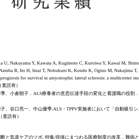
a U, Nakayama Y, Kawata A, Kugimoto C, Kuroiwa Y, Kawai M, Shimo
, Namba R, Ito H, Imai T, Nobukuni K, Kondo K, Ogino M, Nakajima T, 
prognosis for survival in amyotrophic lateral sclerosis: a multicenter s
6. （査読有）
季、小倉朗子．ALS療養者の意思伝達手段の変化と看護職の役割．日本難
子、谷口亮一、中山優季.ALS・TPPV実施者において「自動吸引
5. （査読有）
と気道ケアのツボ, 特集/排痰にまつわる医療制度の改革．難病と在宅ケア2