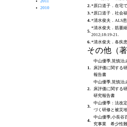
2011
2.
*原口道子．在宅での
2010
3.
*原口道子．社会福祉
4.
*清水俊夫．ALS患
*清水俊夫．筋萎
5.
2012;18:19-21.
6.
*清水俊夫．各疾患に
その他（
中山優季,筧慎治
1.
床評価に関する研
報告書
中山優季,筧慎治
2.
床評価に関する研
研究報告書
中山優季：法改
3.
づく研修と被災地
中山優季,小長谷
4.
究事業 希少性