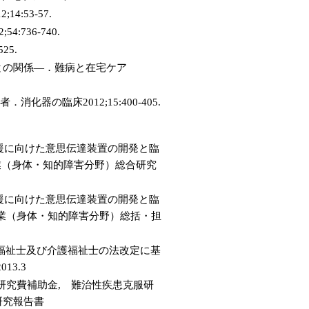
:53-57.
36-740.
25.
との関係—．難病と在宅ケア
の臨床2012;15:400-405.
支援に向けた意思伝達装置の開発と臨
事業（身体・知的障害分野）総合研究
支援に向けた意思伝達装置の開発と臨
事業（身体・知的障害分野）総括・担
福祉士及び介護福祉士の法改定に基
3.3
研究費補助金, 難治性疾患克服研
研究報告書