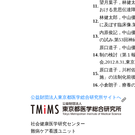
望月葉子，林健太
11.
おける意思伝達障害
林健太郎，中山優
12.
に及ぼす臨床像.第5
内原俊記，中山優
13.
の試み.第53回神経学
原口道子，中山
14.
制の検討（第１報
会,2012.8.31,東京
原口道子，川村
15.
施」の法制化前後の
16.
小倉朗子．療養の安
公益財団法人東京都医学総合研究所サイトへ
社会健康医学研究センター
難病ケア看護ユニット