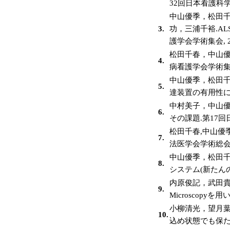
32回日本看護科学学会
中山優季，松田
3.
功，三浦千裕.A
護学会学術集会, 201
松田千春，中山優
4.
病看護学会学術集会, 
中山優季，松田千
5.
達装置の有用性に関
中村美子，中山
6.
その課題.第17回日
松田千春,中山優
7.
法医学会学術総会,20
中山優季，松田
8.
システム(新たんの
内原俊記，武田貴裕，
9.
Microscopyを
小柳清光，望月
10.
込め状態でも保たれる