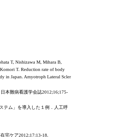
hata T, Nishizawa M, Mihara B,
Komori T. Reduction rate of body
tudy in Japan. Amyotroph Lateral Scler
病看護学会誌2012;16;175-
システム」を導入した１例．人工呼
012;17:13-18.