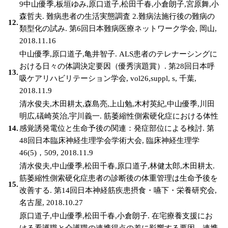
9中山優季,板垣ゆみ,原口道子,松田千春,小倉朗子,宮原舞,小
森哲夫. 難病患者の生活実態調査 2.難病法施行後の難病の
12.
類型化の試み. 第6回日本難病医療ネットワーク学会, 岡山,
2018.11.16
中山優季,原口道子,亀井智子. ALS患者のテレナーシングに
おける日々の体調決定要因（優秀演題賞）. 第28回日本呼
13.
吸ケアリハビリテーション学会, vol26,suppl, s, 千葉,
2018.11.9
清水俊夫,木田耕太,森島亮,上山勉,木村英紀,中山優季,川田
明広,礒崎英治,宇川義一. 筋萎縮性側索硬化症における体性
14.
感覚誘発電位と生命予後の関連：発症部位による検討. 第
48回日本臨床神経生理学会学術大会, 臨床神経生理学
46(5)，509, 2018.11.9
清水俊夫,中山優季,松田千春,原口道子,林健太郎,木田耕太.
筋萎縮性側索硬化症患者の診断後の体重管理は生命予後を
15.
改善する. 第14回日本神経筋疾患摂食・嚥下・栄養研究会,
名古屋, 2018.10.27
原口道子,中山優季,松田千春,小倉朗子. 在宅療養支援にお
ける看護職と介護職の連携得点の差に影響する要因―連携