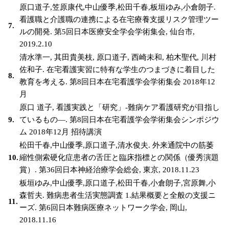
原口道子,笠原康代,中山優季,松田千春,板垣ゆみ,小倉朗子.
看護職と介護職の連携による在宅療養支援リスク管理ツー
7.
ルの開発. 第5回日本医療安全学会学術集会, 仙台市,
2019.2.10
清水準一, 其田貴美枝, 原口道子, 西崎未和, 柏木聖代, 川村
佐和子. 在宅看護実習に特有な学生のつまづきに着目した
8.
教育を考える. 第8回日本在宅看護学会学術集会 2018年12
月
原口 道子, 看護実践と「研究」-難病ケア看護研究が目指し
9.
ているもの―. 第8回日本在宅看護学会学術集会シンポジウ
ム 2018年12月 招待講演
松田千春,中山優季,原口道子,清水俊夫. 外来通院中の筋萎
10.
縮性側索硬化症患者の舌圧と臨床指標との関係（優秀演題
賞）. 第36回日本神経治療学会総会, 東京, 2018.11.23
板垣ゆみ,中山優季,原口道子,松田千春,小倉朗子,宮原舞,小
森哲夫. 難病患者生活実態調査 1.結果概要と全般の支援ニ
11.
ーズ. 第6回日本難病医療ネットワーク学会, 岡山,
2018.11.16