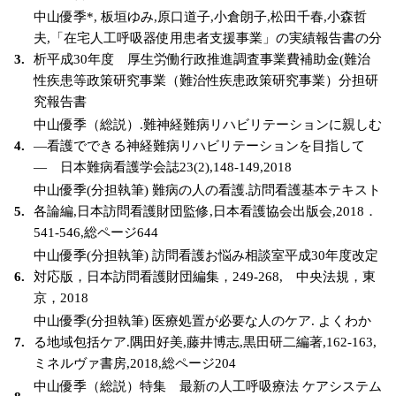
中山優季*, 板垣ゆみ,原口道子,小倉朗子,松田千春,小森哲
夫,「在宅人工呼吸器使用患者支援事業」の実績報告書の分
3.
析平成30年度 厚生労働行政推進調査事業費補助金(難治
性疾患等政策研究事業（難治性疾患政策研究事業）分担研
究報告書
中山優季（総説）.難神経難病リハビリテーションに親しむ
4.
―看護でできる神経難病リハビリテーションを目指して
― 日本難病看護学会誌23(2),148-149,2018
中山優季(分担執筆) 難病の人の看護.訪問看護基本テキスト
5.
各論編,日本訪問看護財団監修,日本看護協会出版会,2018．
541-546,総ページ644
中山優季(分担執筆) 訪問看護お悩み相談室平成30年度改定
6.
対応版，日本訪問看護財団編集，249-268, 中央法規，東
京，2018
中山優季(分担執筆) 医療処置が必要な人のケア. よくわか
7.
る地域包括ケア.隅田好美,藤井博志,黒田研二編著,162-163,
ミネルヴァ書房,2018,総ページ204
中山優季（総説）特集 最新の人工呼吸療法 ケアシステム