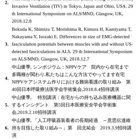
2.
Invasive Ventilation (TIV) in Tokyo, Japan and Ohio, USA. 29
th International Symposium on ALS/MND, Glasgow, UK,
2018.12.8
Bokuda K, Shimizu T, Morishima R, Kimura H, Kamiyama T,
Nakayama Y, Isozaki E. Differences in size of EMG-detected
3.
fasciculation potentials between muscles with and without US-
detected fasciculations in ALS. 29 th International Symposium
on ALS/MND, Glasgow, UK, 2018.12.7
中山優季, シンポジウム：NPPVケア 院内から在宅まで
多職種が関わり,私たちはこんな方法でやってます在宅
4.
NPPVケアシステム作りにおける難病看護の取り組み 第
40回日本呼吸療法医学会学術集会,2018.8.4招待講演
中山優季, 特別講演：在宅からの持ち込み医療機器に関
5.
するインシデント 第5回日本医療安全学会学術集
会,2019.2.10招待講演
中山優季, 「人工呼吸器装着者の長期経過 ～意思伝達維
6.
持を目指した取り組み～」第 回北祐会 2019.3.9招待講
演