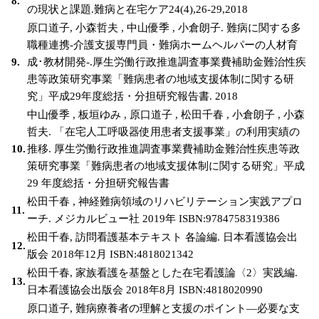
8.
の現状と課題.難病と在宅ケア24(4),26-29,2018
原口道子, 小森哲夫 , 中山優季 , 小倉朗子. 難病に関する多
職種連携-介護支援専門員・難病ホームヘルパーの人材育
9.
成･教材開発-.厚生労働行政推進調査事業費補助金難治性疾
患等政策研究事業「難病患者の地域支援体制に関する研
究」平成29年度総括・分担研究報告書. 2018
中山優季 , 板垣ゆみ , 原口道子 , 松田千春 , 小倉朗子 , 小森
哲夫. 「在宅人工呼吸器使用患者支援事業」の利用実績の
10.
推移. 厚生労働行政推進調査事業費補助金難治性疾患等政
策研究事業「難病患者の地域支援体制に関する研究」平成
29 年度総括・分担研究報告書
松田千春 , 神経難病領域のリハビリテーション実践アプロ
11.
ーチ. メジカルビュー社 2019年 ISBN:9784758319386
松田千春, 訪問看護基本テキスト 各論編. 日本看護協会出
12.
版会 2018年12月 ISBN:4818021342
松田千春, 家族看護を基盤とした在宅看護論〈2〉実践編.
13.
日本看護協会出版会 2018年8月 ISBN:4818020990
原口道子, 難病療養者の理解と支援のポイント―必要な支