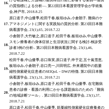
16.
の質指標による分析―. 第22回日本看護管理学会が学術集
会,神戸市, 2018.8.25
原口道子,中山優季,松田千春,板垣ゆみ,小倉朗子. 難病のケ
17.
アマネジメントに関する実践知の質的分析. 第23回日本難
病看護学会, 23(1),65, 2018.7.22
小倉朗子,大竹敏之,原口道子,松田千春,板垣ゆみ,中山優季.
スモン療養者の身体症状と生活状況に関する検討-検診受
18.
診者3例の分析-. 第23回日本難病看護学会, 23(1),46,
2018.7.22
松田千春,中山優季,谷口珠実,原口道子,申于定,五十嵐雪恵,
板垣ゆみ,小倉朗子,谷口亮一,川田明広. 外来通院中の筋萎
19.
縮性側索硬化症患者のSEIQoL－DWの特徴. 第23回日本難
病看護学会, 23(1),31, 2018.7.21
小倉朗子,板垣ゆみ,原口道子,松田千春,中山優季. 在宅難病
患者の診療・看護の利用にかかる課題抽出のための「難病
20.
の地域診断ツール」. 第23回日本難病看護学会, 23(1),37,
2018.7.21
原口道子,松田千春,中山優季. 筋萎縮性側索硬化症療養者の