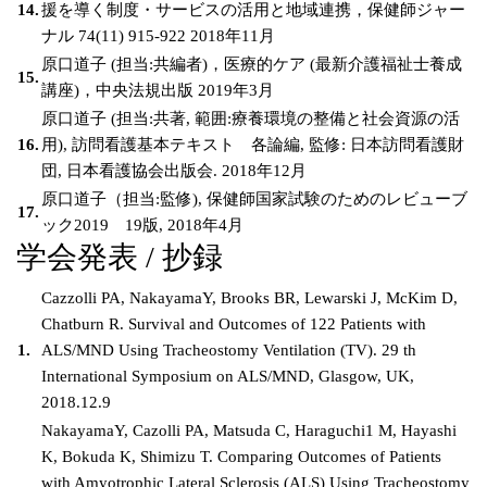
14.
援を導く制度・サービスの活用と地域連携，保健師ジャー
ナル 74(11) 915-922 2018年11月
原口道子 (担当:共編者)，医療的ケア (最新介護福祉士養成
15.
講座)，中央法規出版 2019年3月
原口道子 (担当:共著, 範囲:療養環境の整備と社会資源の活
16.
用), 訪問看護基本テキスト 各論編, 監修: 日本訪問看護財
団, 日本看護協会出版会. 2018年12月
原口道子（担当:監修), 保健師国家試験のためのレビューブ
17.
ック2019 19版, 2018年4月
学会発表 / 抄録
Cazzolli PA, NakayamaY, Brooks BR, Lewarski J, McKim D,
Chatburn R. Survival and Outcomes of 122 Patients with
1.
ALS/MND Using Tracheostomy Ventilation (TV). 29 th
International Symposium on ALS/MND, Glasgow, UK,
2018.12.9
NakayamaY, Cazolli PA, Matsuda C, Haraguchi1 M, Hayashi
K, Bokuda K, Shimizu T. Comparing Outcomes of Patients
with Amyotrophic Lateral Sclerosis (ALS) Using Tracheostomy