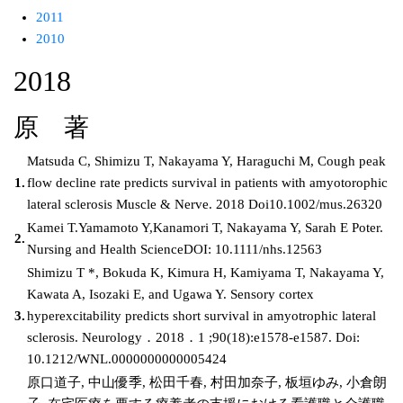
2011
2010
2018
原 著
Matsuda C, Shimizu T, Nakayama Y, Haraguchi M, Cough peak
1.
flow decline rate predicts survival in patients with amyotorophic
lateral sclerosis Muscle & Nerve. 2018 Doi10.1002/mus.26320
Kamei T.Yamamoto Y,Kanamori T, Nakayama Y, Sarah E Poter.
2.
Nursing and Health ScienceDOI: 10.1111/nhs.12563
Shimizu T *, Bokuda K, Kimura H, Kamiyama T, Nakayama Y,
Kawata A, Isozaki E, and Ugawa Y. Sensory cortex
3.
hyperexcitability predicts short survival in amyotrophic lateral
sclerosis. Neurology．2018．1 ;90(18):e1578-e1587. Doi:
10.1212/WNL.0000000000005424
原口道子, 中山優季, 松田千春, 村田加奈子, 板垣ゆみ, 小倉朗