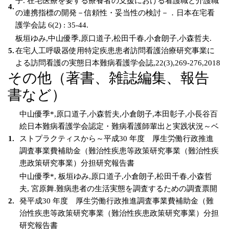
子. 在宅医療を要する療養者の支援における看護職と介護職
4.
の連携指標の開発－信頼性・妥当性の検討－．日本在宅看
護学会誌 6(2) : 35-44.
板垣ゆみ,中山優季,原口道子,松田千春,小倉朗子,小森哲夫.
5.
在宅人工呼吸器使用特定疾患患者訪問看護治療研究事業に
よる訪問看護の実態日本難病看護学会誌,22(3),269-276,2018
その他（著書、雑誌編集、報告
書など）
中山優季*,原口道子,小森哲夫,小倉朗子,本田彰子,小長谷百
絵日本難病看護学会認定・難病看護師輩出と実践状況～ベ
1.
ストプラクティスから～平成30 年度 厚生労働行政推進
調査事業費補助金（難治性疾患等政策研究事業（難治性疾
患政策研究事業）分担研究報告書
中山優季*, 板垣ゆみ,原口道子,小倉朗子,松田千春,小森哲
夫, 宮原舞.難病患者の生活実態を調査するための調査票開
2.
発平成30 年度 厚生労働行政推進調査事業費補助金（難
治性疾患等政策研究事業（難治性疾患政策研究事業）分担
研究報告書