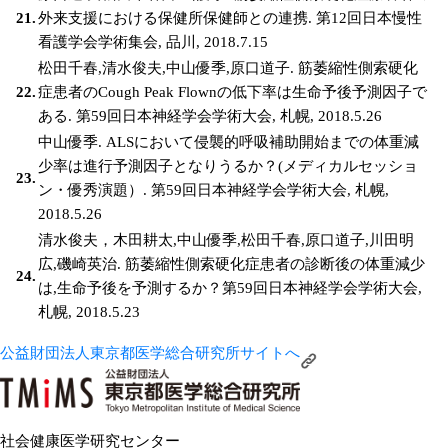
21.
外来支援における保健所保健師との連携. 第12回日本慢性
看護学会学術集会, 品川, 2018.7.15
松田千春,清水俊夫,中山優季,原口道子. 筋萎縮性側索硬化
22.
症患者のCough Peak Flownの低下率は生命予後予測因子で
ある. 第59回日本神経学会学術大会, 札幌, 2018.5.26
中山優季. ALSにおいて侵襲的呼吸補助開始までの体重減
少率は進行予測因子となりうるか？(メディカルセッショ
23.
ン・優秀演題）. 第59回日本神経学会学術大会, 札幌,
2018.5.26
清水俊夫，木田耕太,中山優季,松田千春,原口道子,川田明
広,磯崎英治. 筋萎縮性側索硬化症患者の診断後の体重減少
24.
は,生命予後を予測するか？第59回日本神経学会学術大会,
札幌, 2018.5.23
公益財団法人東京都医学総合研究所サイトへ
社会健康医学研究センター