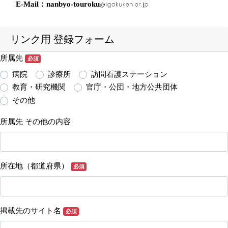
E-Mail：nanbyo-touroku
リンク用 登録フォーム
所属先
リンク用 登録フォーム
必須
病院
診療所
訪問看護ステーション
教育・研究機関
官庁・公団・地方公共団体
その他
所属先 その他の内容
所在地（都道府県）
必須
掲載先のサイト名
必須