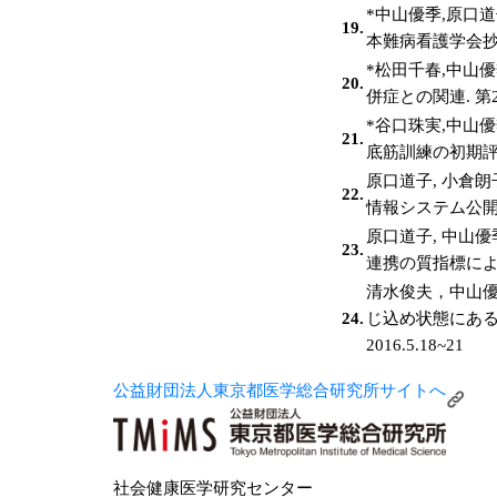
*中山優季,原口
19.
本難病看護学会抄録集
*松田千春,中山
20.
併症との関連. 第
*谷口珠実,中山
21.
底筋訓練の初期評価
原口道子, 小倉
22.
情報システム公開事
原口道子, 中山優
23.
連携の質指標による
清水俊夫，中山
24.
じ込め状態にある
2016.5.18~21
公益財団法人東京都医学総合研究所サイトへ
社会健康医学研究センター