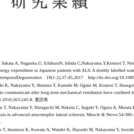
, Sakata A, Nagaoka.U, IchiharaN, Ishida C,Nakayama.Y,Komori T, Ni
 energy expenditure in Japanese patients with ALS: A doubly labelled wa
totemporalDegeneration 18(1-2),37-45,2017 http://dx.doi.org/10.1
hi K, Nakayama Y, Shimizu T, Kamide M, Ogino M, Komori T, Hasegaw
ty to communicate after long-term mechanical ventilation have confined 
Sci 2016;363:245-8. 査読有
u T, Nakayama Y, Haraguchi M, Hakuta C, Itagaki Y, Ogura A, Murata
sia in advanced amyotrophic lateral sclerosis. Muscle & Nerve.54:
.
 T, Imamura K, Kawata A, Watabe K, Hayashi M, Nakayama Y, Isozaki 