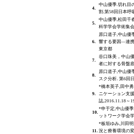
中山優季.切れ
4.
割.第58回日本呼
中山優季,松田千
5.
科学学会学術集会,
原口道子,中山優
6.
響する要因―連携の
東京都
谷口珠美，中山優
7.
者に対する骨盤底筋
原口道子,中山優
8.
スク分析. 第6回日
*橋本英子,田中
9.
ニケーション支援
誌,2016.11.18
*申于定,中山優
10.
ットワーク学会学術
*板垣ゆみ,川田
11.
況と療養環境の変