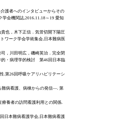
の―介護者へのインタビューからその
誌,2016.11.18～19 愛知
山貴也，木下正信．気管切開下陽圧
トワーク学会学術集会,日本難病医
隆司，川田明広，磯崎英治．完全閉
的・病理学的検討 第46回日本臨
性.第26回呼吸ケアリハビリテーシ
難病看護、病棟からの発信―. 第
硬化症療養者の訪問看護利用との関係.
第21回日本難病看護学会,日本難病看護