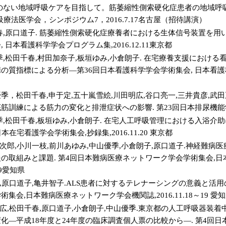
目のない地域呼吸ケアを目指して。筋萎縮性側索硬化症患者の地域呼
吸療法医学会，シンポジウム7，2016.7.17名古屋（招待講演）
春,原口道子. 筋萎縮性側索硬化症療養者における生体信号装置を用い
 日本看護科学学会プログラム集,2016.12.11東京都
季,松田千春,村田加奈子,板垣ゆみ,小倉朗子. 在宅療養支援におけ
質指標による分析―第36回日本看護科学学会学術集会, 日本看護科学学
季，松田千春,申于定,五十嵐雪絵,川田明広,谷口亮一,三井貴彦,武田正
訓練による筋力の変化と排泄症状への影響. 第23回日本排尿機能学会,2
季,松田千春,板垣ゆみ,小倉朗子. 在宅人工呼吸管理における入浴
本在宅看護学会学術集会,抄録集,2016.11.20 東京都
勇次郎,小川一枝,前川あゆみ,中山優季,小倉朗子,原口道子.神経難
の取組みと課題. 第4回日本難病医療ネットワーク学会学術集会,
～19愛知県
季,原口道子,亀井智子.ALS患者に対するテレナーシングの意義と活用
集会,日本難病医療ネットワーク学会機関誌,2016.11.18～19 愛
明広,松田千春,原口道子,小倉朗子,中山優季.東京都の人工呼吸器装着
化―平成18年度と24年度の臨床調査個人票の比較から―. 第4回