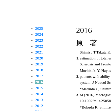
2016
2025
2024
2023
原 著
2022
2021
Shimizu.T,Takata K
2020
1.
estimation of total
2019
Sclerosis and Fron
2018
Mochizuki Y, Hayas
2017
2.
patients with abili
2016
system. J Neucol 
2015
*Matsuda C, Shimiz
2014
3.
M.(2016) Macroglos
2013
10.1002/mus.25058
2012
*Bokuda K, Shimizu