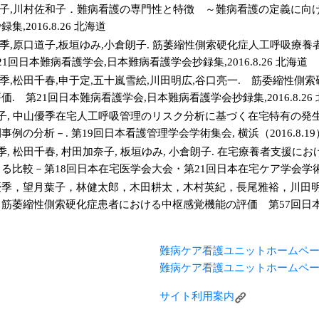
道子,川村佐和子．難病看護の専門性と特徴 ～難病看護の定義に向け
,2016.8.26 北海道
優季,原口道子,板垣ゆみ,小倉朗子. 筋萎縮性側索硬化症人工呼吸療
21回日本難病看護学会,日本難病看護学会抄録集,2016.8.26 北海道
優季,松田千春,申于定,五十嵐雪絵,川田明広,谷口亮一. 筋委縮性
. 第21回日本難病看護学会,日本難病看護学会抄録集,2016.8.26
朗子, 中山優季在宅人工呼吸管理のリスク分析に基づく在宅特有の
例の分析－. 第19回日本看護管理学会学術集会, 横浜（2016.8.19
季, 松田千春, 村田加奈子, 板垣ゆみ, 小倉朗子. 在宅療養者支
比較－第18回日本在宅医学会大会・第21回日本在宅ケア学会学術集会合
優季，望月葉子，林健太郎，木田耕太，木村英紀，長尾雅裕，川田
筋萎縮性側索硬化症患者における中枢感覚機能の評価 第57回日
難病ケア看護ユニットホームペ
難病ケア看護ユニットホームペ
サイト利用案内