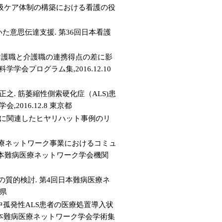
吸ケア体制の構築における看護の役
た意思伝達支援. 第36回日本看護
る看護職と介護職の連携得点の差に影
会プログラム集,2016.12.10
之. 筋萎縮性側索硬化症（ALS)患
016.12.8 東京都
介助に関連したヒヤリハット事例のリ
病医療ネットワーク事業におけるコミュ
日本難病医療ネットワーク学会機関
の質的検討. 第4回日本難病医療ネ
知県
中孤発性ALS患者の医療処置導入状
日本難病医療ネットワーク学会学術集