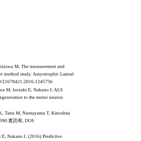
shizawa M. The measurement and
ter method study. Amyotrophic Lateral
080/21678421.2016.1245756
a M, Isozaki E, Nakano I. ALS
degeneration to the motor neuron
 K, Taira M, Numayama T, Kinoshita
386-390.査読有, DOI:
E, Nakano I. (2016) Predictive