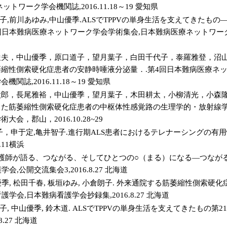
トワーク学会機関誌,2016.11.18～19 愛知県
英子,前川あゆみ,中山優季.ALSでTPPVの単身生活を支えてきたも
回日本難病医療ネットワーク学会学術集会,日本難病医療ネットワーク学会機関
俊夫，中山優季，原口道子，望月葉子，白田千代子，泰羅雅登，沼
縮性側索硬化症患者の安静時唾液分泌量．.第4回日本難病医療ネッ
関誌,2016.11.18～19 愛知県
太郎，長尾雅裕，中山優季，望月葉子，木田耕太，小柳清光，小森
た筋萎縮性側索硬化症患者の中枢体性感覚路の生理学的・放射線学
会，郡山，2016.10.28~29
子，申于定,亀井智子.進行期ALS患者におけるテレナーシングの有用
.11横浜
看護師が語る、つながる、そしてひとつの○（まる）になる―つながる
会,公開交流集会3,2016.8.27 北海道
優季, 松田千春, 板垣ゆみ, 小倉朗子. 外来通院する筋萎縮性側索
護学会,日本難病看護学会抄録集,2016.8.27 北海道
子, 中山優季, 鈴木道. ALSでTPPVの単身生活を支えてきたもの
8.27 北海道