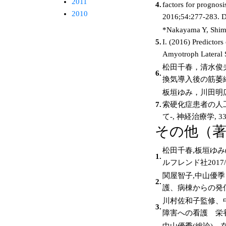
2011
4.
factors for progno
2010
2016;54:277-283. 
*Nakayama Y, Shimi
5.
I. (2016) Predictors
Amyotroph Lateral
松田千春，清水俊
6.
換気導入後の筋萎縮
板垣ゆみ，川田明広
7.
索硬化症患者の人工
て-, 神経治療学, 3
その他（
松田千春,板垣ゆみ(
1.
ルフレンド社2017/3
関屋智子,中山優季
2.
護、病棟からの発信を終
川村佐和子監修、中
3.
障害への看護 栄養
中山優季(総論)