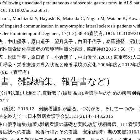
sis following unsedated percutaneous endoscopic gastrostomy in ALS 
DOI: 10.1002/mus.25051.
zu T, Mochizuki Y, Hayashi K, Matsuda C, Nagao M, Watabe K, Kawat
 of impaired communication in amyotrophic lateral sclerosis patients wit
 Scler Frontotemporal Degener , 17(1-2):38-46査読有, DOI: 10.3109/2
夫，中山優季，原口道子，望月葉子，白田千代子，泰羅雅登，沼山
性側索硬化症患者の安静時唾液分泌量．臨床神経2016；56（7）：4
，松田千春，原口道子，小倉朗子，中山優季. (2016) 東京都の
呼吸・栄養療法の導入状況と療養環境の変化-2006年度と2012
3(6):.（査読有）
著書、雑誌編集、報告書など）
分担執筆),貝瀬友子,真野響子(編集協力).看護学生のための疾患別看護過
/17
（総説）2016.12 難病看護師が語る、つながる、そして一つの
えてー.日本難病看護学会誌, ,21(2),147-148,2016
山優季編集(編著),難病看護の基礎と実践,改訂版桐書房、II-1看
症状への看護 療養行程とその看護 安定(維持）期の支援2016/11
、在宅における難病ケアの現状と課題 特集 日々の「快」を支え、