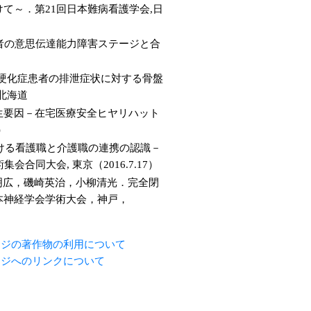
て～．第21回日本難病看護学会,日
養者の意思伝達能力障害ステージと合
側索硬化症患者の排泄症状に対する骨盤
 北海道
発生要因－在宅医療安全ヒヤリハット
）
援における看護職と介護職の連携の認識－
同大会, 東京（2016.7.17）
明広，磯崎英治，小柳清光．完全閉
本神経学会学術大会，神戸，
ージの著作物の利用について
ージへのリンクについて