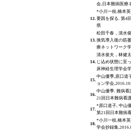
会,日本難病医療ネッ
*小川一枝,橋本
12.
要因を探る. 第4
県
松田千春，清水
13.
換気導入後の筋萎
療ネットワーク学会機
清水俊夫，林健
14.
じ込め状態に至っ
床神経生理学会学術大
中山優季,原口道
15.
ョン学会,2016.10
中山優季. 難病
16.
21回日本難病看護学
*原口道子, 中山
17.
第21回日本難病看
*小川一枝,橋本英
18.
学会抄録集,2016.