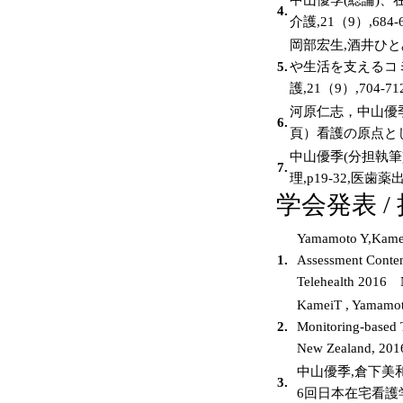
4.
介護,21（9）,684-6
岡部宏生,酒井ひと
5.
や生活を支えるコ
護,21（9）,704-712
河原仁志，中山優季編
6.
頁）看護の原点として
中山優季(分担執筆
7.
理,p19-32,医歯薬
学会発表 /
Yamamoto Y,KameiT
1.
Assessment Conten
Telehealth 2016 
KameiT , Yamamoto
2.
Monitoring-based 
New Zealand, 201
中山優季,倉下美
3.
6回日本在宅看護学