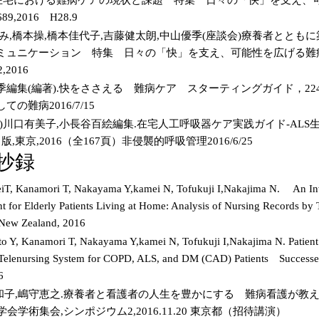
89,2016 H28.9
み,橋本操,橋本佳代子,吉藤健太朗,中山優季(座談会)療養者とと
ミュニケーション 特集 日々の「快」を支え、可能性を広げる難
,2016
集(編著).快をささえる 難病ケア スターティングガイド，224-229
の難病2016/7/15
)川口有美子,小長谷百絵編集.在宅人工呼吸器ケア実践ガイド-AL
出版,東京,2016（全167頁）非侵襲的呼吸管理2016/6/25
 抄録
, Kanamori T, Nakayama Y,kamei N, Tofukuji I,Nakajima N. An Inve
t for Elderly Patients Living at Home: Analysis of Nursing Records by
New Zealand, 2016
 Y, Kanamori T, Nakayama Y,kamei N, Tofukuji I,Nakajima N. Patien
Telenursing System for COPD, ALS, and DM (CAD) Patients Successe
6
和子,嶋守恵之.療養者と看護者の人生を豊かにする 難病看護が教
会学術集会,シンポジウム2,2016.11.20 東京都（招待講演）