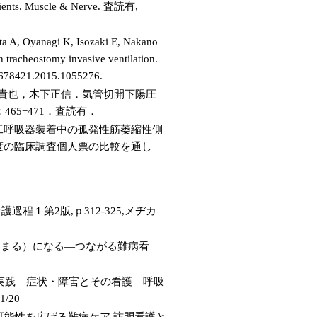
patients. Muscle & Nerve. 査読有,
a A, Oyanagi K, Isozaki E, Nakano
h tracheostomy invasive ventilation.
1678421.2015.1055276.
貴也，木下正信．気管切開下陽圧
65−471．査読有．
人工呼吸器装着中の孤発性筋萎縮性側
年度の臨床調査個人票の比較を通し
程１第2版,ｐ312-325,メヂカ
○（まる）になる―つながる難病看
護実践 症状・障害とその看護 呼吸
/20
可能性を広げる難病ケア,訪問看護と