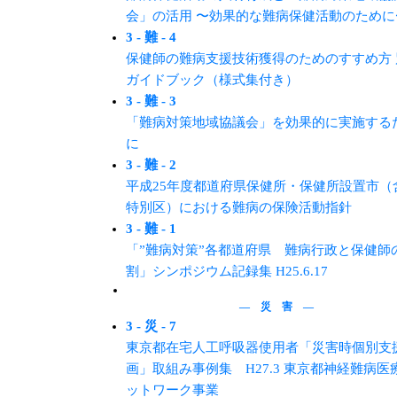
会」の活用 〜効果的な難病保健活動のために
3 - 難 - 4
保健師の難病支援技術獲得のためのすすめ方 
ガイドブック（様式集付き）
3 - 難 - 3
「難病対策地域協議会」を効果的に実施する
に
3 - 難 - 2
平成25年度都道府県保健所・保健所設置市（
特別区）における難病の保険活動指針
3 - 難 - 1
「”難病対策”各都道府県 難病行政と保健師
割」シンポジウム記録集 H25.6.17
― 災 害 ―
3 - 災 - 7
東京都在宅⼈⼯呼吸器使⽤者「災害時個別⽀
画」取組み事例集 H27.3 東京都神経難病医
ットワーク事業