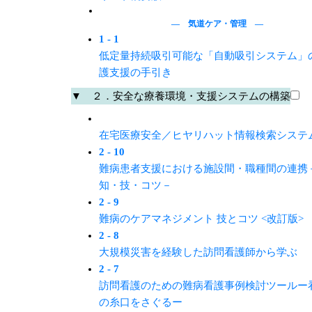
― 気道ケア・管理 ―
1 - 1
低定量持続吸引可能な「自動吸引システム」
護支援の手引き
▼ ２．安全な療養環境・支援システムの構築
在宅医療安全／ヒヤリハット情報検索システ
2 - 10
難病患者支援における施設間・職種間の連携
知・技・コツ－
2 - 9
難病のケアマネジメント 技とコツ <改訂版>
2 - 8
大規模災害を経験した訪問看護師から学ぶ
2 - 7
訪問看護のための難病看護事例検討ツールー
の糸口をさぐるー