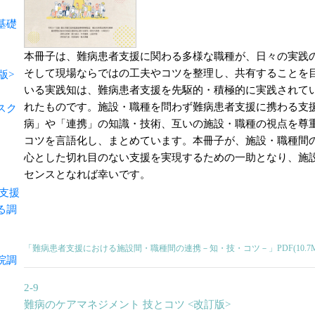
基礎
本冊子は、難病患者支援に関わる多様な職種が、日々の実践
そして現場ならではの工夫やコツを整理し、共有することを
版>
いる実践知は、難病患者支援を先駆的・積極的に実践されて
れたものです。施設・職種を問わず難病患者支援に携わる支
スク
病」や「連携」の知識・技術、互いの施設・職種の視点を尊
コツを言語化し、まとめています。本冊子が、施設・職種間
心とした切れ目のない支援を実現するための一助となり、施
センスとなれば幸いです。
支援
る調
「難病患者支援における施設間・職種間の連携－知・技・コツ－」PDF(10.7M
院調
2-9
難病のケアマネジメント 技とコツ <改訂版>