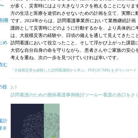
〜
が多く、災害時にはより大きなリスクを抱えることになりま
方の生活と医療を途切れさせないための計画を立て、実際に
別冊
です。2024年からは、訪問看護事業所において業務継続計画
護師として災害時にどのように行動するかを、より具体的に
は、大規模災害の経験や、日頃の備えを通して見えてきたこ
ため
訪問看護において役立ったこと、そして浮かび上がった課題
大切な自分自身の命を守りながら、患者さんやご家族の安心
考えを重ね、次の一歩を見つけていければ幸いです。
含む
「大規模災害を経験した訪問看護師から学ぶ」PDF(20.7MB) をダウンロード
の役
2-7
訪問看護のための難病看護事例検討ツールー看護の糸口をさ
援計
療ネ