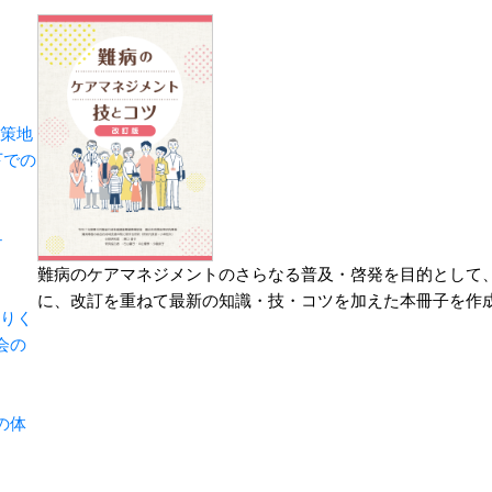
対策地
下での
－
難病のケアマネジメントのさらなる普及・啓発を目的として、2
に、改訂を重ねて最新の知識・技・コツを加えた本冊子を作
とりく
会の
の体