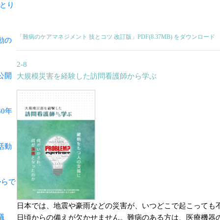
とり
「難病のケアマネジメント 技とコツ 改訂版」PDF(8.37MB) をダウンロード
動の
2-8
公開
大規模災害を経験した訪問看護師から学ぶ
0年
活動
からで
日本では、地震や豪雨などの災害が、いつどこで起こっても
議
日頃からの備えが欠かせません。難病のある方は、医療機器