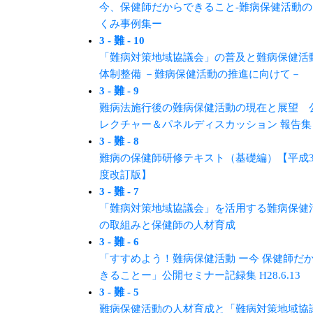
今、保健師だからできること-難病保健活動の
くみ事例集ー
3 - 難 - 10
「難病対策地域協議会」の普及と難病保健活
体制整備 －難病保健活動の推進に向けて－
3 - 難 - 9
難病法施⾏後の難病保健活動の現在と展望 
レクチャー＆パネルディスカッション 報告集
3 - 難 - 8
難病の保健師研修テキスト（基礎編）【平成3
度改訂版】
3 - 難 - 7
「難病対策地域協議会」を活用する難病保健
の取組みと保健師の人材育成
3 - 難 - 6
「すすめよう！難病保健活動 ー今 保健師だ
きることー」公開セミナー記録集 H28.6.13
3 - 難 - 5
難病保健活動の人材育成と「難病対策地域協