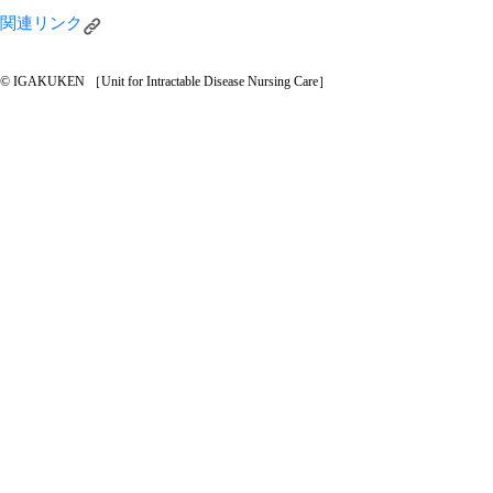
関連リンク
© IGAKUKEN ［Unit for Intractable Disease Nursing Care］