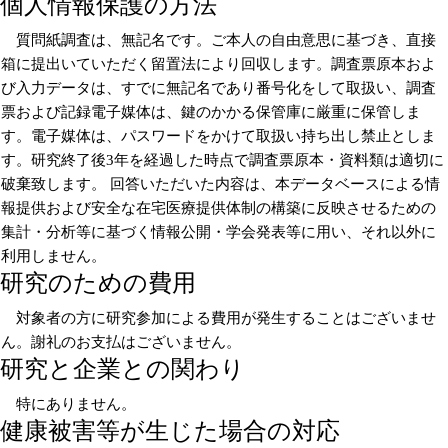
個人情報保護の方法
質問紙調査は、無記名です。ご本人の自由意思に基づき、直接
箱に提出いていただく留置法により回収します。調査票原本およ
び入力データは、すでに無記名であり番号化をして取扱い、調査
票および記録電子媒体は、鍵のかかる保管庫に厳重に保管しま
す。電子媒体は、パスワードをかけて取扱い持ち出し禁止としま
す。研究終了後3年を経過した時点で調査票原本・資料類は適切に
破棄致します。 回答いただいた内容は、本データベースによる情
報提供および安全な在宅医療提供体制の構築に反映させるための
集計・分析等に基づく情報公開・学会発表等に用い、それ以外に
利用しません。
研究のための費用
対象者の方に研究参加による費用が発生することはございませ
ん。謝礼のお支払はございません。
研究と企業との関わり
特にありません。
健康被害等が生じた場合の対応