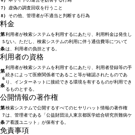
7）
虚偽の調査回収を行うこと
8）
その他、管理者が不適当と判断する行為
料金
第
利用者が検索システムを利用するにあたり、利用料金は発生し
5
ない。ただし、検索システムの利用に伴う通信費等について
条
は、利用者の負担とする。
利用者の資格
利用者が検索システムを利用するにあたり、利用者登録等の手
第
続きによって医療関係者であること等が確認されたものであ
6
り、インターネットに接続できる環境を有するものが利用でき
条
るものとする。
公開情報の著作権
第
検索システムで公開するすべてのヒヤリハット情報の著作権
7
は、管理者である「公益財団法人東京都医学総合研究所難病ケ
条
ア看護ユニット」が保有する。
免責事項