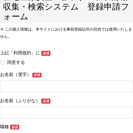
収集・検索システム 登録申請フ
ォーム
※ この個人情報は、本サイトにおける事前登録以外の目的では使用いたしま
せん。
上記「利用規約」に
在宅医療安全 / ヒヤリハット情報 収集
必須
同意する
お名前（漢字）
必須
お名前（ふりがな）
必須
職種
必須