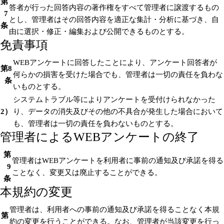
第
答者が行った回答内容の著作権をすべて管理者に譲渡するもの
7
とし、管理者はその回答内容を適正な集計・分析に基づき、自
条
由に選択・修正・編集および公開できるものとする。
免責事項
WEBアンケートに回答したことにより、アンケート回答者が
第8
何らかの損害を受けた場合でも、管理者は一切の責任を負わな
条
いものとする。
システムトラブル等によりアンケートを受付けられなかった
2）
り、データの消失及びその他の不具合が発生した場合において
も、管理者は一切の責任を負わないものとする。
管理者によるWEBアンケートの終了
第
管理者はWEBアンケートを利用者に事前の通知及び承諾を得る
9
ことなく、変更又は廃止することができる。
条
本規約の変更
管理者は、利用者への事前の通知及び承諾を得ることなく本規
第
約の変更を行うことができる。なお、管理者が当該変更を行っ