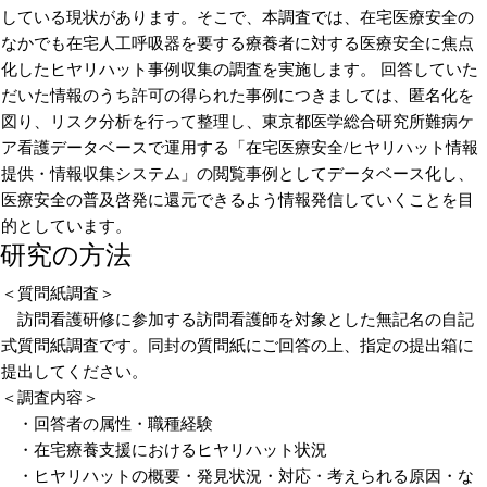
している現状があります。そこで、本調査では、在宅医療安全の
なかでも在宅人工呼吸器を要する療養者に対する医療安全に焦点
化したヒヤリハット事例収集の調査を実施します。 回答していた
だいた情報のうち許可の得られた事例につきましては、匿名化を
図り、リスク分析を行って整理し、東京都医学総合研究所難病ケ
ア看護データベースで運用する「在宅医療安全/ヒヤリハット情報
提供・情報収集システム」の閲覧事例としてデータベース化し、
医療安全の普及啓発に還元できるよう情報発信していくことを目
的としています。
研究の方法
＜質問紙調査＞
訪問看護研修に参加する訪問看護師を対象とした無記名の自記
式質問紙調査です。同封の質問紙にご回答の上、指定の提出箱に
提出してください。
＜調査内容＞
・回答者の属性・職種経験
・在宅療養支援におけるヒヤリハット状況
・ヒヤリハットの概要・発見状況・対応・考えられる原因・な