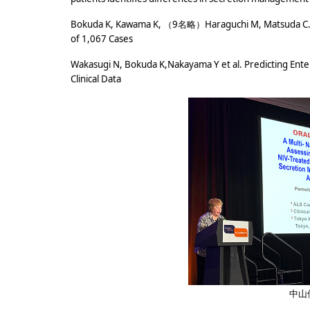
Bokuda K, Kawama K, （9名略）Haraguchi M, Matsuda C.etal. 
of 1,067 Cases
Wakasugi N, Bokuda K,Nakayama Y et al. Predicting Enter
Clinical Data
中山