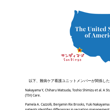
以下、難病ケア看護ユニットメンバーが関係した
Nakayama Y, Chiharu Matsuda, Toshio Shimizu et al. A Stu
(TIV) Care.
Pamela A. Cazzolli, Benjamin Rix Brooks, Yuki Nakayama.O
patients identifies differences in secretion management 