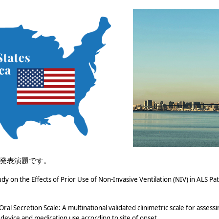
発表演題です。
dy on the Effects of Prior Use of Non-Invasive Ventilation (NIV) in ALS Pa
ral Secretion Scale: A multinational validated clinimetric scale for asse
device and medication use according to site of onset