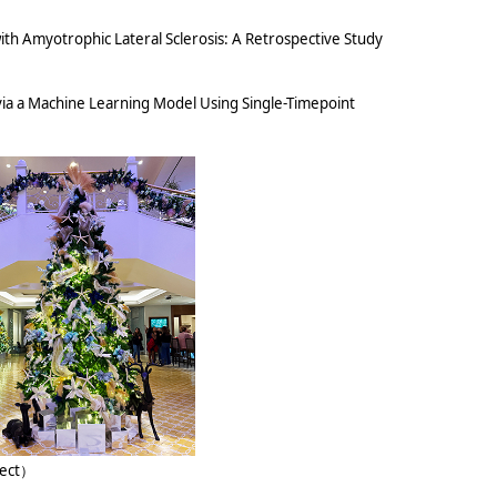
h Amyotrophic Lateral Sclerosis: A Retrospective Study
 via a Machine Learning Model Using Single-Timepoint
ject）