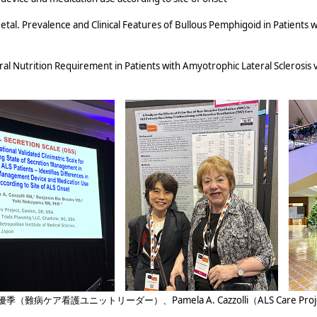
Prevalence and Clinical Features of Bullous Pemphigoid in Patients wit
al Nutrition Requirement in Patients with Amyotrophic Lateral Sclerosis
優季（難病ケア看護ユニットリーダー）、
Pamela A. Cazzolli（ALS Care Pro