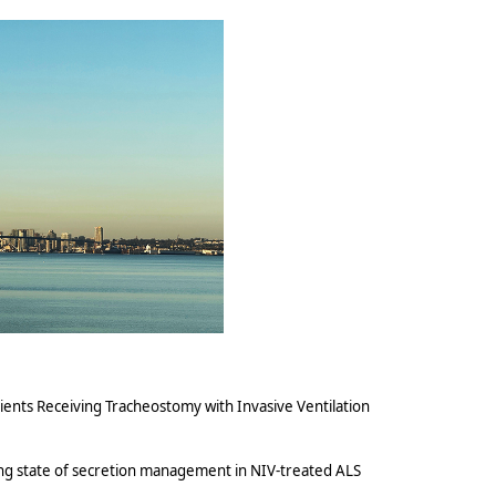
tients Receiving Tracheostomy with Invasive Ventilation
ssing state of secretion management in NIV-treated ALS