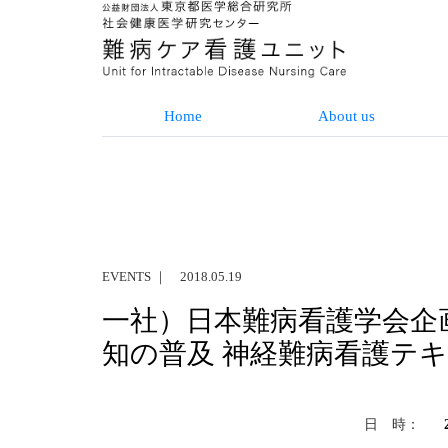
Home
About us
EVENTS ｜ 2018.05.19
一社）日本難病看護学会企
知の普及 神経難病看護テ
日 時：