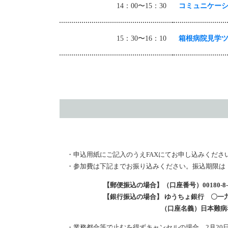
14：00〜15：30
コミュニケー
15：30〜16：10
箱根病院見学
・申込用紙にご記入のうえFAXにてお申し込みくだ
・参加費は下記までお振り込みください。振込期限
【郵便振込の場合】（口座番号）00180-
【銀行振込の場合】 ゆうちょ銀行 〇一九
（口座名義）日本難病看護学会企
・業務都合等で止むを得ずキャンセルの場合、2月20