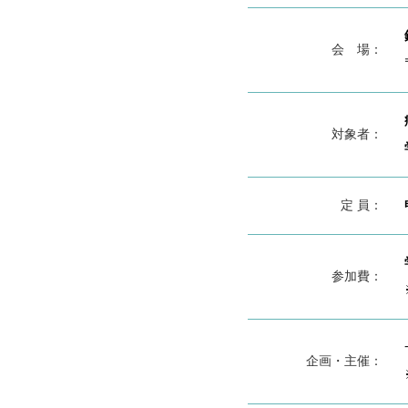
会 場：
対象者：
定 員：
参加費：
企画・主催：