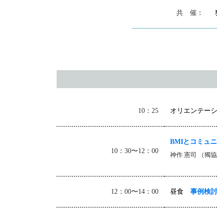
共 催：
10：25
オリエンテー
BMIとコミュ
10：30〜12：00
神作 憲司 （獨
12：00〜14：00
昼食
事例検討