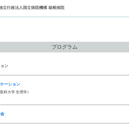
独立行政法人国立病院機構 箱根病院
プログラム
ション
ニケーション
協医科大学 生理学）
会