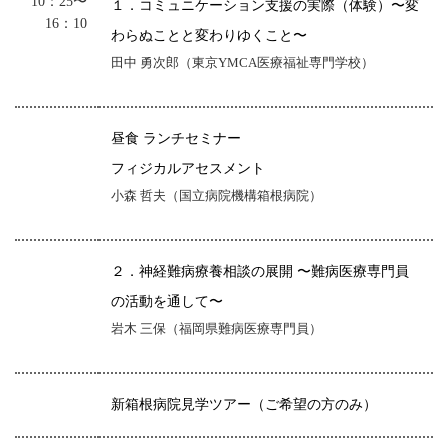
10：25〜
１．コミュニケーション支援の実際（体験）〜変
16：10
わらぬことと変わりゆくこと〜
田中 勇次郎（東京YMCA医療福祉専門学校）
昼食 ランチセミナー
フィジカルアセスメント
小森 哲夫（国立病院機構箱根病院）
２．神経難病療養相談の展開 〜難病医療専門員
の活動を通して〜
岩木 三保（福岡県難病医療専門員）
新箱根病院見学ツアー（ご希望の方のみ）