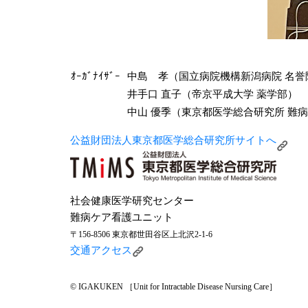
ｵｰｶﾞﾅｲｻﾞｰ
中島 孝（国立病院機構新潟病院 名誉
井手口 直子（帝京平成大学 薬学部）
中山 優季（東京都医学総合研究所 難
公益財団法人東京都医学総合研究所サイトへ
社会健康医学研究センター
難病ケア看護ユニット
〒156-8506 東京都世田谷区上北沢2-1-6
交通アクセス
© IGAKUKEN ［Unit for Intractable Disease Nursing Care］